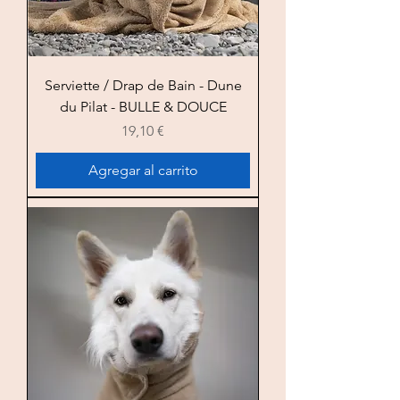
Serviette / Drap de Bain - Dune
du Pilat - BULLE & DOUCE
Precio
19,10 €
Agregar al carrito