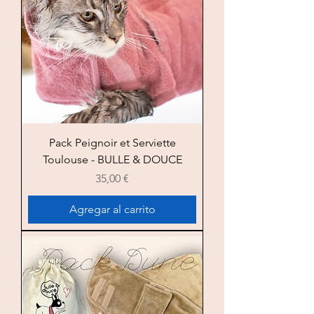
Pack Peignoir et Serviette
Toulouse - BULLE & DOUCE
Precio
35,00 €
Agregar al carrito