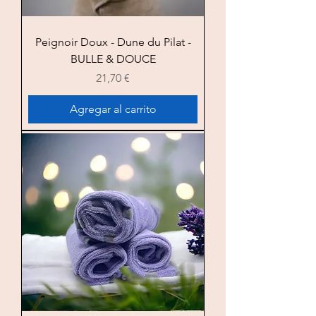
Peignoir Doux - Dune du Pilat -
BULLE & DOUCE
Precio
21,70 €
Agregar al carrito