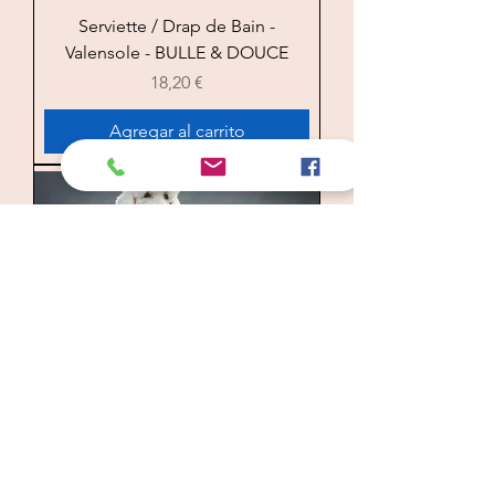
Serviette / Drap de Bain -
Valensole - BULLE & DOUCE
Precio
18,20 €
Agregar al carrito
Peignoir Doux - Valensole -