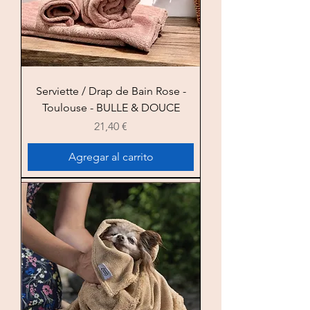
Serviette / Drap de Bain Rose -
Toulouse - BULLE & DOUCE
Precio
21,40 €
Agregar al carrito