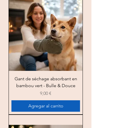
Gant de séchage absorbant en
bambou vert - Bulle & Douce
Precio
9,00 €
Agregar al carrito