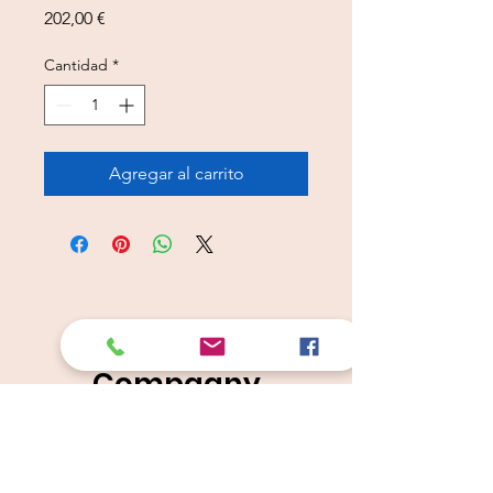
Precio
202,00 €
Cantidad
*
Agregar al carrito
Câlins Dorés
Compagny
Un choix judicieux pour des chiens heureux
calinsdorescompagny@gmail.com