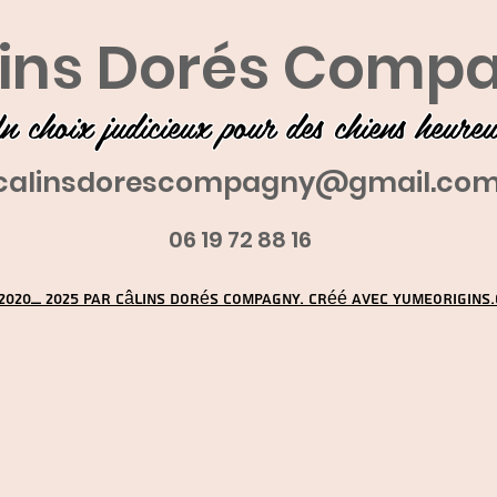
ins Dorés Comp
n choix judicieux pour des chiens heure
calinsdorescompagny@gmail.co
06 19 72 88 16
2020_ 2025 par Câlins Dorés Compagny. Créé avec YUMEORIGINS