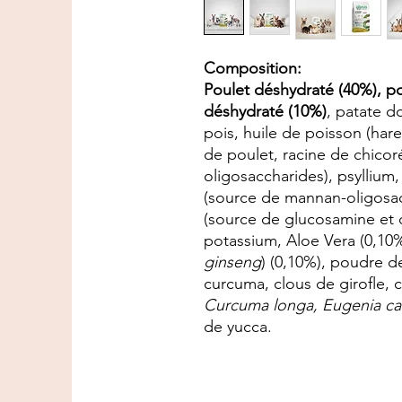
Composition:
Poulet déshydraté (40%), po
déshydraté (10%)
, patate d
pois, huile de poisson (hare
de poulet, racine de chicoré
oligosaccharides), psyllium,
(source de mannan-oligosach
(source de glucosamine et 
potassium, Aloe Vera (0,10%
ginseng
) (0,10%), poudre d
curcuma, clous de girofle, c
Curcuma longa, Eugenia car
de yucca.