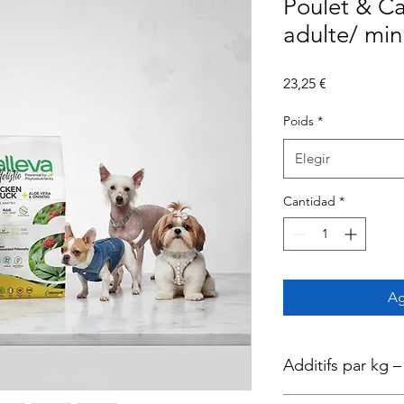
Poulet & Ca
adulte/ min
Precio
23,25 €
Poids
*
Elegir
Cantidad
*
Ag
Additifs par kg –
Vitamine A 24.000UI (