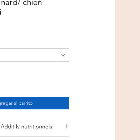
nard/ chien
i
regar al carrito
 Additifs nutritionnels:
3a672a); Vitamine D3 1.320UI