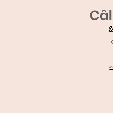
Câl
U
©