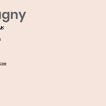
agny
ux
m
.COM