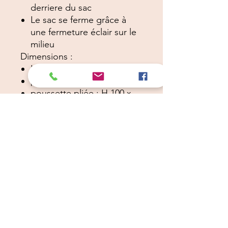
derriere du sac
Le sac se ferme grâce à
une fermeture éclair sur le
milieu
Dimensions :
H.93 x L.76 x l.47 cm
poids : 7 kg
poussette pliée : H.100 x
L.47 x l.25 cm
Dimensions :
H.93 x L.76 x l.47 cm
poids : 7 kg
poussette pliée : H.100 x L.47 x
l.25 cm
Câlins Dorés