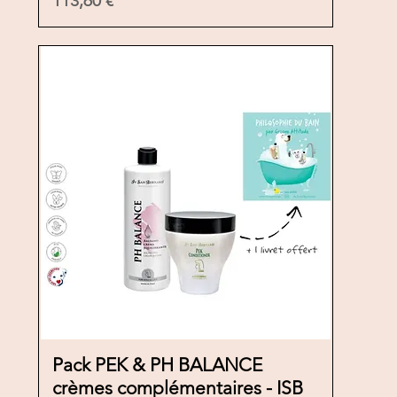
113,60 €
Pack PEK & PH BALANCE
Vista rápida
crèmes complémentaires - ISB