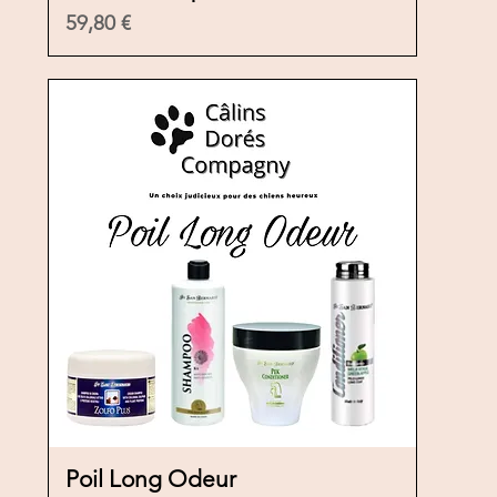
Precio
59,80 €
Poil Long Odeur
Vista rápida