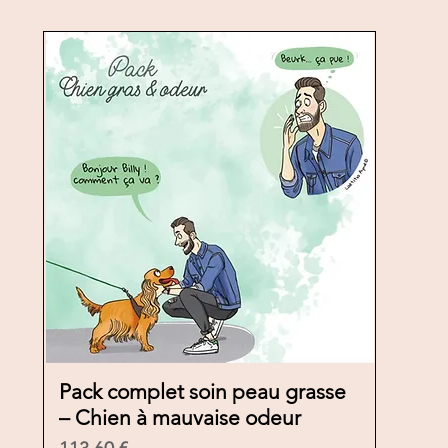
Pack complet soin peau grasse
Vista rápida
– Chien à mauvaise odeur
Precio