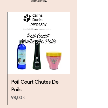
semaines.
Poil Court Chutes De
Poils
Precio
98,00 €